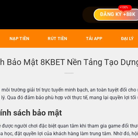
ĐĂNG KÝ +88K
NẠP TIỀN
RÚT TIỀN
TẢI APP
ĐẠI LÝ
h Bảo Mật 8KBET Nền Tảng Tạo Dựn
môi trường giải trí trực tuyến minh bạch, an toàn tuyệt đối cho m
lý. Qua đó đảm bảo phù hợp với thực tế, mang lại quyền lợi tối 
ính sách bảo mật
ề được người chơi đặc biệt quan tâm khi tham gia game đổi thưở
oa học, đặt quyền lợi của khách hàng làm trung tâm. Nhờ đó, hộ