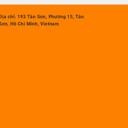
Địa chỉ: 193 Tân Sơn, Phường 15, Tân
Sơn, Hồ Chí Minh, Vietnam