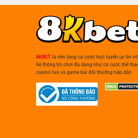
8KBET
là nền tảng cá cược trực tuyến uy tín vớ
hệ thống trò chơi đa dạng như cá cược thể tha
casino live và game bài đổi thưởng hấp dẫn