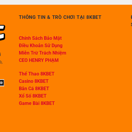
THÔNG TIN & TRÒ CHƠI TẠI 8KBET
Chính Sách Bảo Mật
Điều Khoản Sử Dụng
Miễn Trừ Trách Nhiệm
i
CEO HENRY PHẠM
o,
Thể Thao 8KBET
Casino 8KBET
Bắn Cá 8KBET
Xổ Số 8KBET
Game Bài 8KBET