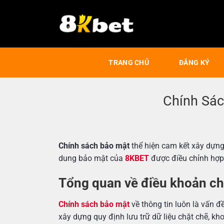
Bỏ
qua
nội
dung
TRANG CHỦ
ĐĂNG KÝ
Chính Sác
Chính sách bảo mật
thể hiện cam kết xây dựng 
dung bảo mật của
8KBET
được điều chỉnh hợp 
Tổng quan về điều khoản ch
Chính sách bảo mật
về thông tin luôn là vấn đ
xây dựng quy định lưu trữ dữ liệu chặt chẽ, kh